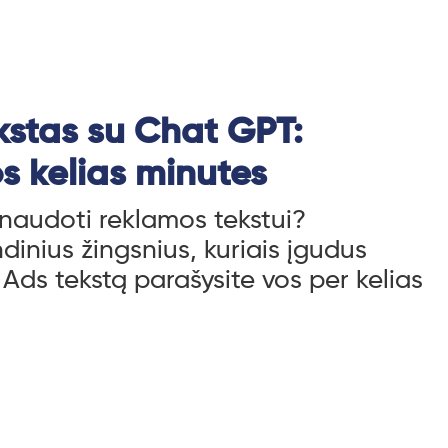
kstas su Chat GPT:
os kelias minutes
audoti reklamos tekstui?
dinius žingsnius, kuriais įgudus
Ads tekstą parašysite vos per kelias