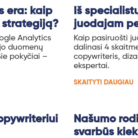
 era: kaip
Iš specialist
 strategiją?
juodajam pe
ogle Analytics
Kaip pasiruošti j
ojo duomenų
dalinasi 4 skaitm
ie pokyčiai –
copywriteris, diz
ekspertai.
SKAITYTI DAUGIAU
pywriteriui
Našumo rodik
svarbūs kiek