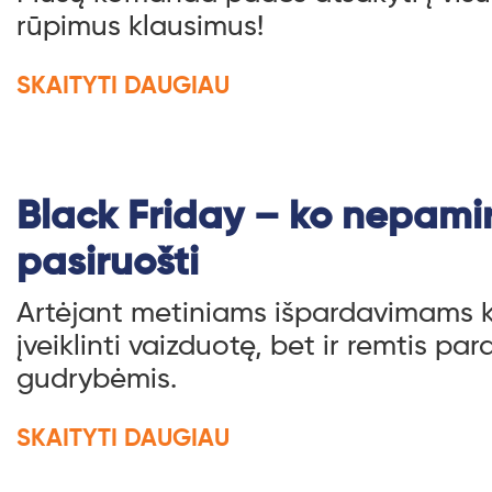
rūpimus klausimus!
SKAITYTI DAUGIAU
Black Friday – ko nepamirš
pasiruošti
Artėjant metiniams išpardavimams kv
įveiklinti vaizduotę, bet ir remtis pa
gudrybėmis.
SKAITYTI DAUGIAU