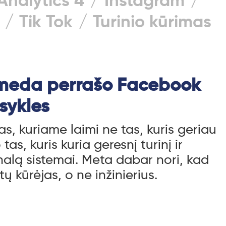
Analytics 4
Instagram
Tik Tok
Turinio kūrimas
meda perrašo Facebook
sykles
s, kuriame laimi ne tas, kuris geriau
 tas, kuris kuria geresnį turinį ir
gnalą sistemai. Meta dabar nori, kad
 kūrėjas, o ne inžinierius.