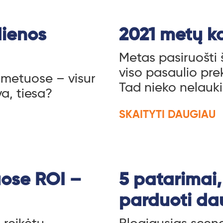
dienos
2021 metų k
Metas pasiruošti 
viso pasaulio prek
 metuose – visur
Tad nieko nelauki
a, tiesa?
SKAITYTI DAUGIAU
uose ROI –
5 patarimai,
parduoti da