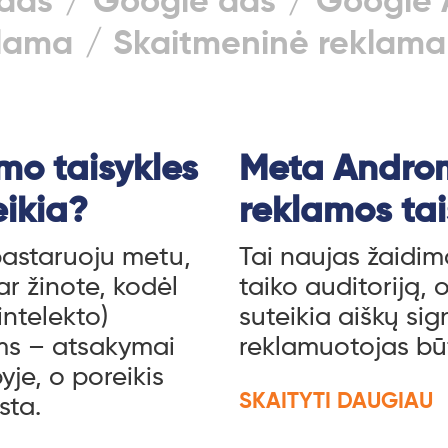
ads
Google ads
Google 
lama
Skaitmeninė reklama
imo taisykles
Meta Andro
eikia?
reklamos tai
astaruoju metu,
Tai naujas žaidima
r žinote, kodėl
taiko auditoriją, o
intelekto)
suteikia aiškų si
ms – atsakymai
reklamuotojas būtų
yje, o poreikis
SKAITYTI DAUGIAU
ksta.