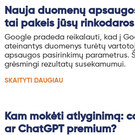
Nauja duomenų apsaugos
tai pakeis jūsų rinkodaros
Google pradeda reikalauti, kad į Go
ateinantys duomenys turėtų vartot
apsaugos pasirinkimų parametrus. Š
grėsmingi rezultatų susekamumui.
SKAITYTI DAUGIAU
Kam mokėti atlyginimą: co
ar ChatGPT premium?