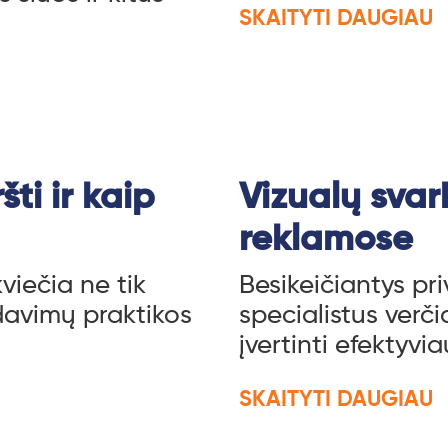
SKAITYTI DAUGIAU
ti ir kaip
Vizualų svar
reklamose
iečia ne tik
Besikeičiantys pr
rdavimų praktikos
specialistus verči
įvertinti efektyvi
SKAITYTI DAUGIAU