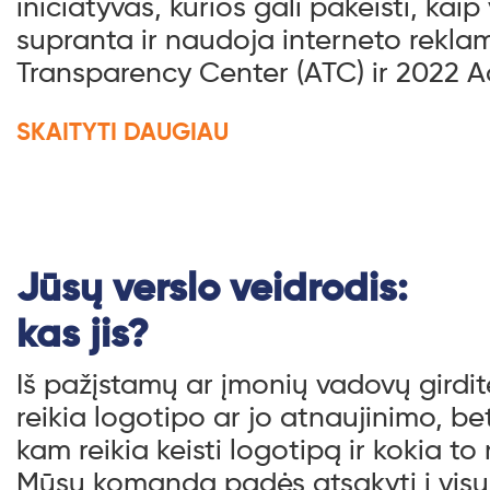
iniciatyvas, kurios gali pakeisti, kaip
supranta ir naudoja interneto rekla
Transparency Center (ATC) ir 2022 A
SKAITYTI DAUGIAU
Jūsų verslo veidrodis:
kas jis?
Iš pažįstamų ar įmonių vadovų girdite
reikia logotipo ar jo atnaujinimo, b
kam reikia keisti logotipą ir kokia t
Mūsų komanda padės atsakyti į visus 