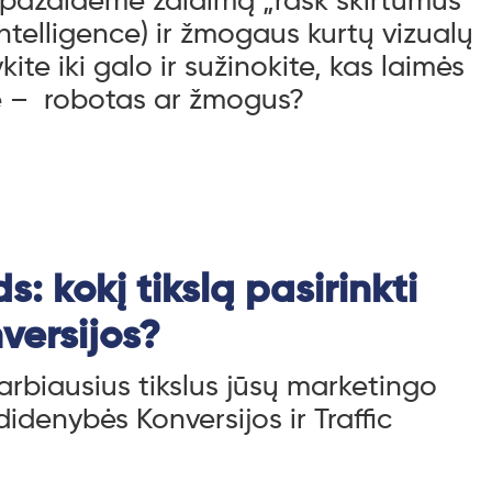
pažaidėmė žaidimą „rask skirtumus
l Intelligence) ir žmogaus kurtų vizualų
kite iki galo ir sužinokite, kas laimės
e – robotas ar žmogus?
: kokį tikslą pasirinkti
nversijos?
varbiausius tikslus jūsų marketingo
 didenybės Konversijos ir Traffic