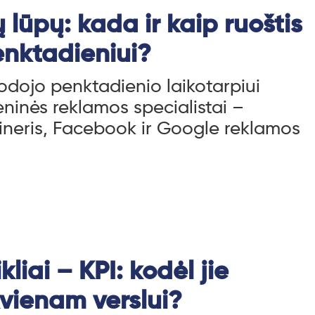
ų lūpų: kada ir kaip ruoštis
nktadieniui?
uodojo penktadienio laikotarpiui
eninės reklamos specialistai –
aineris, Facebook ir Google reklamos
liai – KPI: kodėl jie
vienam verslui?