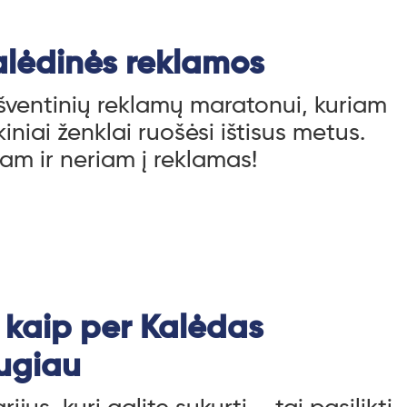
alėdinės reklamos
šventinių reklamų maratonui, kuriam
iniai ženklai ruošėsi ištisus metus.
am ir neriam į reklamas!
 kaip per Kalėdas
ugiau