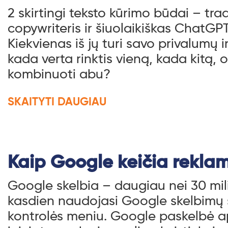
2 skirtingi teksto kūrimo būdai – trad
copywriteris ir šiuolaikiškas ChatGP
Kiekvienas iš jų turi savo privalumų 
kada verta rinktis vieną, kada kitą,
kombinuoti abu?
SKAITYTI DAUGIAU
Kaip Google keičia rekla
Google skelbia – daugiau nei 30 mi
kasdien naudojasi Google skelbimų 
kontrolės meniu. Google paskelbė ap