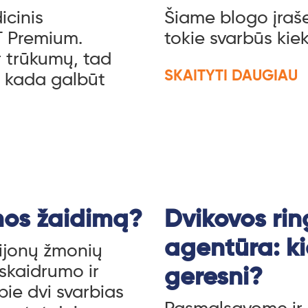
icinis
Šiame blogo įraše 
T Premium.
tokie svarbūs kie
ir trūkumų, tad
SKAITYTI DAUGIAU
 o kada galbūt
mos žaidimą?
Dvikovos rin
agentūra: ki
lijonų žmonių
skaidrumo ir
geresni?
ie dvi svarbias