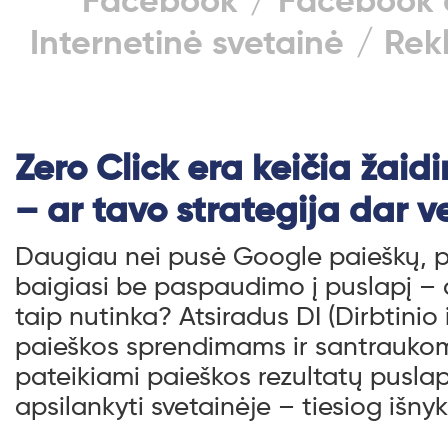
Facebook
Facebook 
Internetinė svetainė
Rek
Zero Click era keičia žaid
– ar tavo strategija dar v
Daugiau nei pusė Google paieškų, p
baigiasi be paspaudimo į puslapį – a
taip nutinka? Atsiradus DI (Dirbtinio 
paieškos sprendimams ir santrauko
pateikiami paieškos rezultatų puslap
apsilankyti svetainėje – tiesiog išny