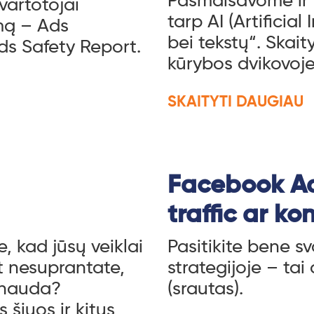
Pasmalsavome ir 
 vartotojai
tarp AI (Artificia
mą – Ads
bei tekstų“. Skaity
ds Safety Report.
kūrybos dvikovoj
SKAITYTI DAUGIAU
Facebook Ads
traffic ar ko
, kad jūsų veiklai
Pasitikite bene s
et nesuprantate,
strategijoje – tai
o nauda?
(srautas).
šiuos ir kitus