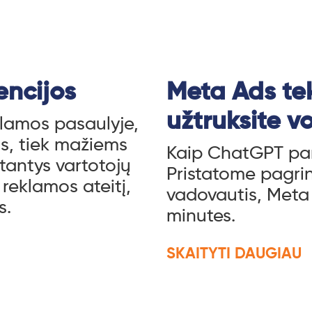
encijos
Meta Ads te
užtruksite v
klamos pasaulyje,
ms, tiek mažiems
Kaip ChatGPT pan
ntantys vartotojų
Pristatome pagrin
reklamos ateitį,
vadovautis, Meta 
s.
minutes.
SKAITYTI DAUGIAU