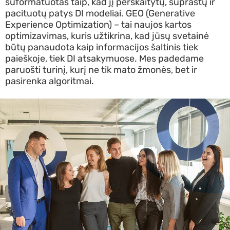
suformatuotas taip, kad jį perskaitytų, suprastų ir
pacituotų patys DI modeliai. GEO (Generative
Experience Optimization) – tai naujos kartos
optimizavimas, kuris užtikrina, kad jūsų svetainė
būtų panaudota kaip informacijos šaltinis tiek
paieškoje, tiek DI atsakymuose. Mes padedame
paruošti turinį, kurį ne tik mato žmonės, bet ir
pasirenka algoritmai.