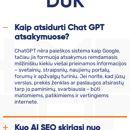
DUK
Kaip atsidurti Chat GPT
atsakymuose?
ChatGPT nėra paieškos sistema kaip Google,
tačiau jis formuoja atsakymus remdamasis
milžinišku kiekiu viešai prieinamos informacijos
– svetainių, straipsnių, naujienų portalų,
forumų ir apžvalgų turiniu. Jei norite, kad jūsų
verslas, prekės ženklas ar paslaugos atsirastų
tarp jo paminimų, svarbiausia – būti
matomiems, patikimiems ir vertingiems
internete.
Kuo AI SEO skiriasi nuo