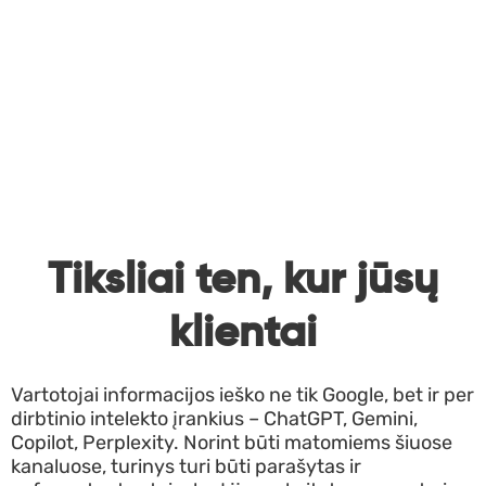
Kontaktai
370
658
3861
KAMA
TACIJA
Tiksliai ten, kur jūsų
klientai
Vartotojai informacijos ieško ne tik Google, bet ir per
dirbtinio intelekto įrankius – ChatGPT, Gemini,
Copilot, Perplexity. Norint būti matomiems šiuose
kanaluose, turinys turi būti parašytas ir