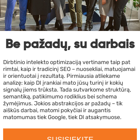
Be pažadų, su darbais
Dirbtinio intelekto optimizaciją vertiname taip pat
rimtai, kaip ir tradicinį SEO – nuosekliai, matuojamai
ir orientuotai į rezultatą. Pirmiausia atliekame
analizę: kaip DI įrankiai mato jūsų turinį ir kokių
signalų jiems trūksta. Tada sutvarkome struktūrą,
semantiką, patikimumo rodiklius bei schema
žymėjimus. Jokios abstrakcijos ar pažadų – tik
aiškūs darbai, matomi pokyčiai ir augantis
matomumas tiek Google, tiek DI atsakymuose.
SUSISIEKITE