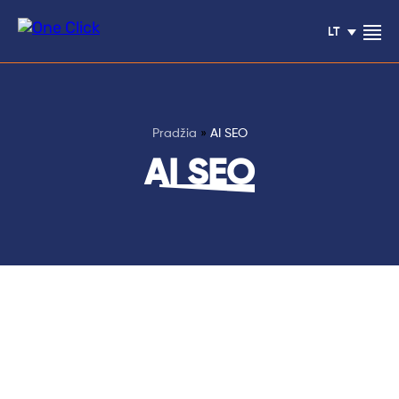
LT
Pradžia
»
AI SEO
Klientų
AI SEO
atsiliepimai
Paslaugos
Blogas
Projektai