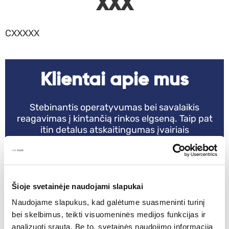
XXX
CXXXXX
Klientai apie mus
Stebinantis operatyvumas bei savalaikis
reagavimas į kintančią rinkos elgseną. Taip pat
itin detalus atskaitingumas įvairiais
laikotarpiais bei 100% pasiekiamumas!
Šioje svetainėje naudojami slapukai
Naudojame slapukus, kad galėtume suasmeninti turinį
bei skelbimus, teikti visuomeninės medijos funkcijas ir
Andrius Montvilas
analizuoti srautą. Be to, svetainės naudojimo informaciją
UAB „Emiva“