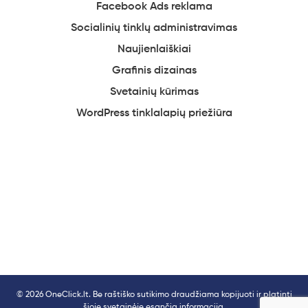
Facebook
Ads reklama
Socialinių
tinklų administravimas
Naujienlaiškiai
Grafinis
dizainas
Svetainių
kūrimas
WordPress tinklalapių
priežiūra
© 2026 OneClick.lt. Be raštiško sutikimo draudžiama kopijuoti ir platinti
šioje svetainėje esančią informaciją.