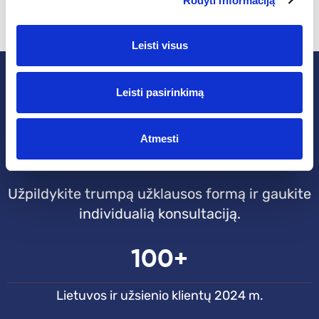
Rodyti informaciją
Leisti visus
Užsiregistruokite 30 min.
Leisti pasirinkimą
Individualiai
Atmesti
konsultacijai
Užpildykite trumpą užklausos formą ir gaukite
individualią konsultaciją.
100+
Lietuvos ir užsienio klientų 2024 m.