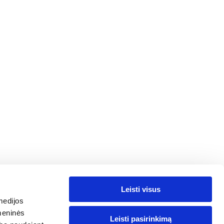
ų kūrimas
Leisti visus
medijos
omeninės
Leisti pasirinkimą