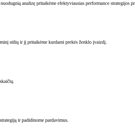
ę nuodugnią analizę pritaikėme efektyviausias performance strategijos pr
į stilių ir jį pritaikėme kurdami prekės ženklo įvaizdį.
kaičių.
strategiją ir padidinome pardavimus.