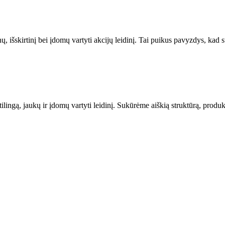
rnų, išskirtinį bei įdomų vartyti akcijų leidinį. Tai puikus pavyzdys, kad 
stilingą, jaukų ir įdomų vartyti leidinį. Sukūrėme aiškią struktūrą, produ