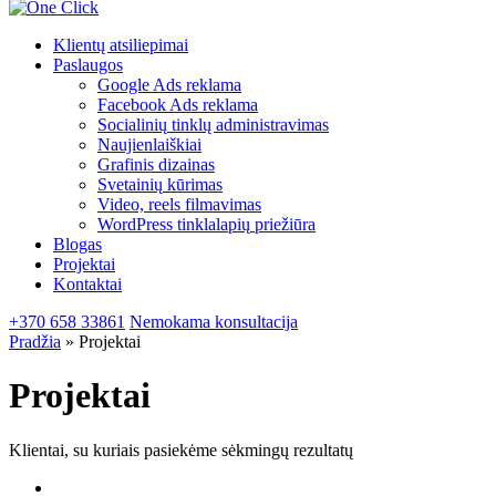
Klientų atsiliepimai
Paslaugos
Google
Ads reklama
Facebook
Ads reklama
Socialinių
tinklų administravimas
Naujienlaiškiai
Grafinis
dizainas
Svetainių
kūrimas
Video, reels
filmavimas
WordPress tinklalapių
priežiūra
Blogas
Projektai
Kontaktai
+370 658 33861
Nemokama konsultacija
Pradžia
»
Projektai
Projektai
Klientai, su kuriais pasiekėme sėkmingų rezultatų