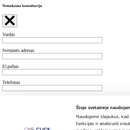
Nemokama konsultacija
Vardas
Svetainės adresas
El.paštas
Telefonas
Kokios paslaugos jus domina?
Google Ads reklama
Facebook Ads reklama
Naujienlaiškių 
Šioje svetainėje naudojam
Jūsų žinutė
Naudojame slapukus, kad g
funkcijas ir analizuoti sr