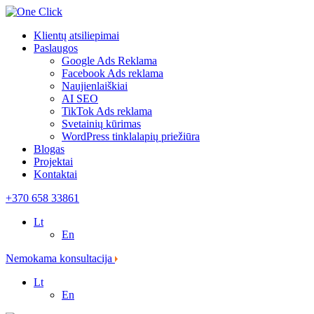
Klientų atsiliepimai
Paslaugos
Google Ads Reklama
Facebook
Ads reklama
Naujienlaiškiai
AI SEO
TikTok
Ads reklama
Svetainių
kūrimas
WordPress tinklalapių
priežiūra
Blogas
Projektai
Kontaktai
+370 658 33861
Lt
En
Nemokama konsultacija
Lt
En