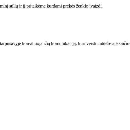
į stilių ir jį pritaikėme kurdami prekės ženklo įvaizdį.
tarpusavyje korealiuojančią komunikaciją, kuri verslui atnešė apskaiči