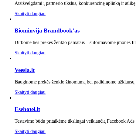
Atsižvelgdami į partnerio tikslus, konkurencinę aplinką ir atlik
Skaityti daugiau
Biominvija Brandbook’as
Dirbome ties prekės ženklo pamatais – suformavome įmonės firmin
Skaityti daugiau
Veesla.lt
Išauginome prekės ženklo žinomumą bei padidinome užklausų s
Skaityti daugiau
Esehotel.lt
Testavimo būdu pritaikėme tikslingai veikiančią Facebook Ads 
Skaityti daugiau