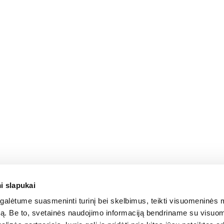
administravimas
AI SEO
TikTok ads reklama
Interneto svetaini
i slapukai
alėtume suasmeninti turinį bei skelbimus, teikti visuomeninės 
autą. Be to, svetainės naudojimo informaciją bendriname su visu