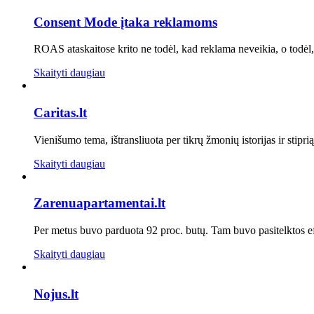
Consent Mode įtaka reklamoms
ROAS ataskaitose krito ne todėl, kad reklama neveikia, o todėl
Skaityti daugiau
Caritas.lt
Vienišumo tema, ištransliuota per tikrų žmonių istorijas ir stip
Skaityti daugiau
Zarenuapartamentai.lt
Per metus buvo parduota 92 proc. butų. Tam buvo pasitelktos ef
Skaityti daugiau
Nojus.lt