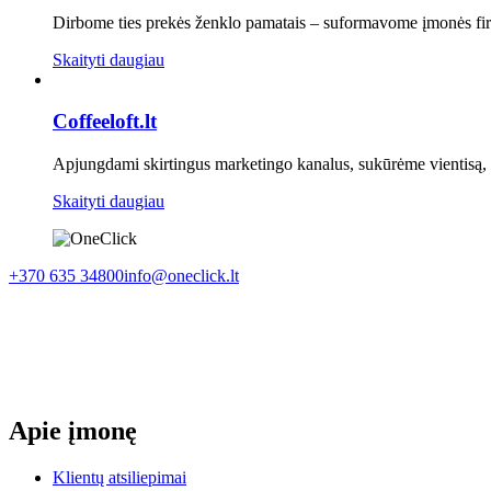
Dirbome ties prekės ženklo pamatais – suformavome įmonės firmin
Skaityti daugiau
Coffeeloft.lt
Apjungdami skirtingus marketingo kanalus, sukūrėme vientisą, 
Skaityti daugiau
+370 635 34800
info@oneclick.lt
Apie įmonę
Klientų atsiliepimai