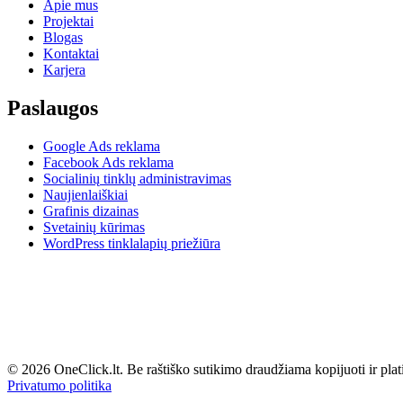
Apie
mus
Projektai
Blogas
Kontaktai
Karjera
Paslaugos
Google Ads reklama
Facebook
Ads reklama
Socialinių
tinklų administravimas
Naujienlaiškiai
Grafinis
dizainas
Svetainių
kūrimas
WordPress tinklalapių
priežiūra
© 2026 OneClick.lt. Be raštiško sutikimo draudžiama kopijuoti ir platin
Privatumo politika