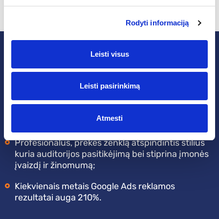
Išpildytas
sales funnel
principas.
Rodyti informaciją
Rezultatai
Leisti visus
Lyginamuoju laikotarpiu generuojama virš 145 %
Leisti pasirinkimą
daugiau
online
pardavimų vertės;
ROAS 1:5. Bendra 1 € investicija į
social media
ir
Atmesti
Google Ads reklamą generavo 5€ grąžą;
Profesionalus, prekės ženklą atspindintis stilius
kuria auditorijos pasitikėjimą bei stiprina įmonės
įvaizdį ir žinomumą;
Kiekvienais metais Google Ads reklamos
rezultatai auga 210%.