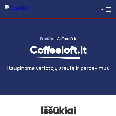
LT
Pradžia
»
Coffeeloft.lt
Klientų
Coffeeloft.lt
atsiliepimai
Išauginome vartotojų srautą ir pardavimus
Paslaugos
Blogas
Projektai
Iššūkiai