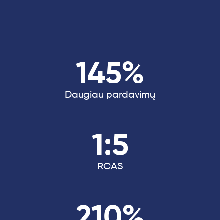
145%
Daugiau pardavimų
1:5
ROAS
210%