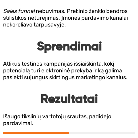
Kontaktai
Sales funnel
nebuvimas.
Prekinio ženklo bendros
370
stilistikos neturėjimas.
Įmonės pardavimo kanalai
658
nekoreliavo tarpusavyje.
3861
Sprendimai
KAMA
Atlikus testines kampanijas išsiaiškinta, kokį
TACIJA
potencialą turi elektroninė prekyba ir ką galima
pasiekti sujungus skirtingus marketingo kanalus.
Rezultatai
Išaugo tikslinių vartotojų srautas, padidėjo
pardavimai.