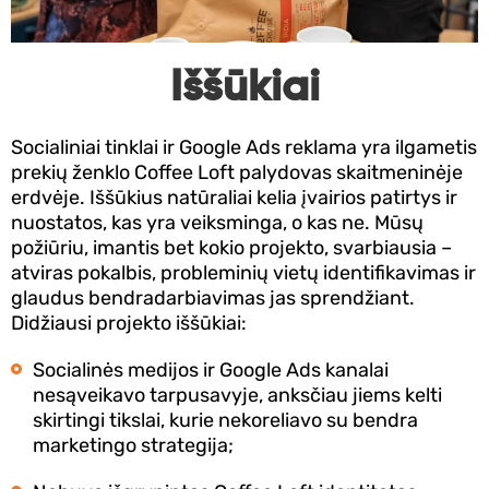
Iššūkiai
Socialiniai tinklai ir Google Ads reklama yra ilgametis
prekių ženklo Coffee Loft palydovas skaitmeninėje
erdvėje. Iššūkius natūraliai kelia įvairios patirtys ir
nuostatos, kas yra veiksminga, o kas ne. Mūsų
požiūriu, imantis bet kokio projekto, svarbiausia –
atviras pokalbis, probleminių vietų identifikavimas ir
glaudus bendradarbiavimas jas sprendžiant.
Didžiausi projekto iššūkiai:
Socialinės medijos ir Google Ads kanalai
nesąveikavo tarpusavyje, anksčiau jiems kelti
skirtingi tikslai, kurie nekoreliavo su bendra
marketingo strategija;