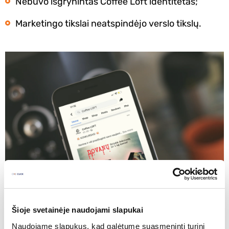
Nebuvo išgrynintas Coffee Loft identitetas;
Marketingo tikslai neatspindėjo verslo tikslų.
Šioje svetainėje naudojami slapukai
Naudojame slapukus, kad galėtume suasmeninti turinį