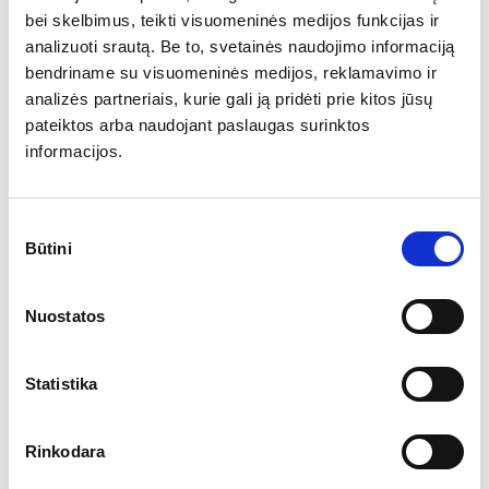
bei skelbimus, teikti visuomeninės medijos funkcijas ir
Sprendimai
analizuoti srautą. Be to, svetainės naudojimo informaciją
bendriname su visuomeninės medijos, reklamavimo ir
analizės partneriais, kurie gali ją pridėti prie kitos jūsų
Sukurtas vizualinis socialinių tinklų stilius;
pateiktos arba naudojant paslaugas surinktos
informacijos.
Atliekamos reguliarios mėnesinės fotosesijos,
siekiant kurti autentišką turinį.
Sutikimo
Sudaryta aiški kryptis, kaip Google Ads ir
Būtini
pasirinkimas
socialinių tinklų kanalai turi dirbti asistuodami
vienas kitam;
Nuostatos
Pradėta burti kavos tendencijomis besidominčių
žmonių bendruomenė.
Statistika
Mokamos reklamos kanalai pradėti orientuoti į
specialių pasiūlymų transliavimą bei prekės
ženklo stiprinimą;
Rinkodara