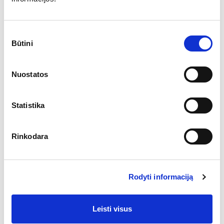
Sutikimo
Būtini
pasirinkimas
Nuostatos
Statistika
Rinkodara
Sprendimai
Rodyti informaciją
Prekėms sukurtos specialios ikonėlės;
Leisti visus
Atlikta profesionali produktų fotosesija;