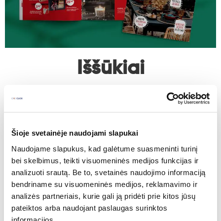
Iššūkiai
Leidinys buvo kuriamas be pradinio vizualinio
identiteto;
Produktų įvaizdinių fotografijų trūkumas;
Šioje svetainėje naudojami slapukai
Svarbiausių produktų atrinkimas ir suskirstymas į
Naudojame slapukus, kad galėtume suasmeninti turinį
kategorijas.
bei skelbimus, teikti visuomeninės medijos funkcijas ir
analizuoti srautą. Be to, svetainės naudojimo informaciją
bendriname su visuomeninės medijos, reklamavimo ir
analizės partneriais, kurie gali ją pridėti prie kitos jūsų
pateiktos arba naudojant paslaugas surinktos
informacijos.