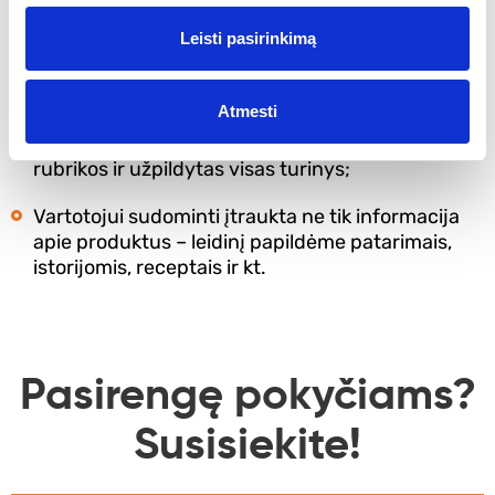
Prekės suskirstytos į kategorijas;
Leisti pasirinkimą
Sukurtas jaukus, minimalistinio stiliaus kalėdinis
specializuotas nuolaidų leidinys;
Atmesti
Sudėliota aiški leidinio struktūra, sukurtos
rubrikos ir užpildytas visas turinys;
Vartotojui sudominti įtraukta ne tik informacija
apie produktus – leidinį papildėme patarimais,
istorijomis, receptais ir kt.
Pasirengę pokyčiams?
Susisiekite!