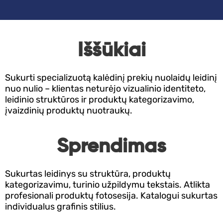
Kontaktai
370
658
Iššūkiai
3861
Sukurti specializuotą kalėdinį prekių nuolaidų leidinį
nuo nulio – klientas neturėjo vizualinio identiteto,
KAMA
leidinio struktūros ir produktų kategorizavimo,
TACIJA
įvaizdinių produktų nuotraukų.
Sprendimas
Sukurtas leidinys su struktūra, produktų
kategorizavimu, turinio užpildymu tekstais. Atlikta
profesionali produktų fotosesija. Katalogui sukurtas
individualus grafinis stilius.