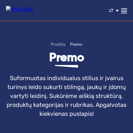
LT
Pradžia
»
Premo
Klientų
Premo
atsiliepimai
Suformuotas individualus stilius ir įvairus
Paslaugos
turinys leido sukurti stilingą, jaukų ir įdomų
vartyti leidinį. Sukūrėme aiškią struktūrą,
Blogas
produktų kategorijas ir rubrikas. Apgalvotas
kiekvienas puslapis!
Projektai