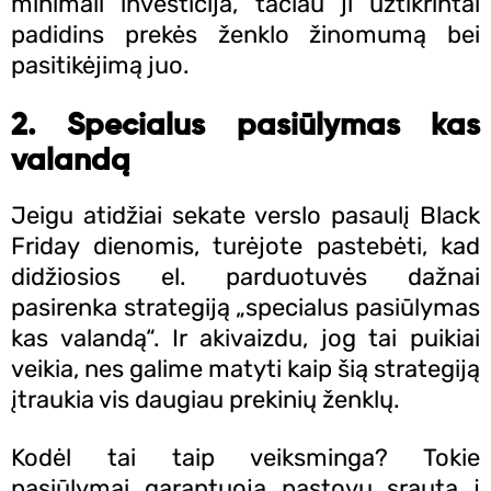
minimali investicija, tačiau ji užtikrintai
padidins prekės ženklo žinomumą bei
pasitikėjimą juo.
2. Specialus pasiūlymas kas
valandą
Jeigu atidžiai sekate verslo pasaulį Black
Friday dienomis, turėjote pastebėti, kad
didžiosios el. parduotuvės dažnai
pasirenka strategiją „specialus pasiūlymas
kas valandą“. Ir akivaizdu, jog tai puikiai
veikia, nes galime matyti kaip šią strategiją
įtraukia vis daugiau prekinių ženklų.
Kodėl tai taip veiksminga? Tokie
pasiūlymai garantuoja pastovų srautą į