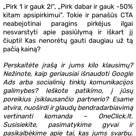
„Pirk 1 ir gauk 2!“, „Pirk dabar ir gauk -50%
kitam apsipirkimui“. Tokie ir panašūs CTA
neabejotinai paragins pirkėjus ilgai
nesvarstyti apie pasiūlymą ir iškart jį
čiupti! Kas nenorėtų gauti daugiau už tą
pačią kainą?
Perskaitėte įrašą ir jums kilo klausimų?
Nežinote, kaip geriausiai išnaudoti Google
Ads arba socialinių tinklų komunikacijos
galimybes? Ieškote patikimo, į jūsų
poreikius įsiklausančio partnerio? Esame
atvira, nuoširdi ir glaudų bendradarbiavimą
vertinanti komanda – OneClick.lt.
Susisiekite, pasimatykime gyvai ir
pasikalbėkime apie tai, kas jums svarbu.