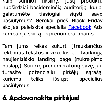
Kaip surinkti tikslinę, jūsų produktu
nuoširdžiai besidominčią auditoriją, kuriai
galėtumėte tiesiogiai siųsti savo
pasiūlymus? Gerokai prieš Black Friday
akcijas paleiskite specialią
Facebook
Ads
kampaniją skirtą tik prenumeratoriams!
Tam jums reikės sukurti įtraukiančius
reklamos tekstus ir vizualus bei tvarkingą
naujienlaiškio landing page (nukreipimo
puslapį). Surinkę prenumeratorių bazę, jau
turėsite potencialių pirkėjų sąrašą,
kuriems teliks išsiųsti specialius
pasiūlymus.
6. Apdovanokite pirkėjus!