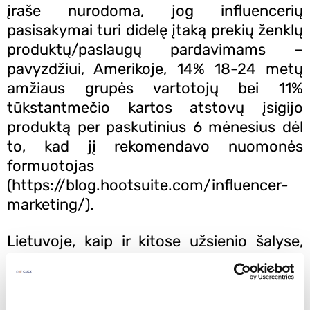
įraše nurodoma, jog influencerių
pasisakymai turi didelę įtaką prekių ženklų
produktų/paslaugų pardavimams –
pavyzdžiui, Amerikoje, 14% 18-24 metų
amžiaus grupės vartotojų bei 11%
tūkstantmečio kartos atstovų įsigijo
produktą per paskutinius 6 mėnesius dėl
to, kad jį rekomendavo nuomonės
formuotojas
(https://blog.hootsuite.com/influencer-
marketing/).
Lietuvoje, kaip ir kitose užsienio šalyse,
turime įvairių dydžių nuomonės
formuotojų – mikro, makro ir mega
influencerių. Labiausiai savo prekės