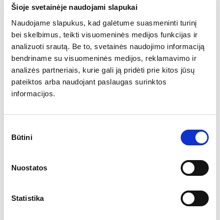
ženklui ir produktams/paslaugoms
Šioje svetainėje naudojami slapukai
tinkantį influencerį rinkitės pagal jo
Naudojame slapukus, kad galėtume suasmeninti turinį
auditorijos amžių, dydį, kokias vertybes šis
bei skelbimus, teikti visuomeninės medijos funkcijas ir
transliuoja. Nupieškite savo tikslinio
analizuoti srautą. Be to, svetainės naudojimo informaciją
bendriname su visuomeninės medijos, reklamavimo ir
kliento portretą, supraskite, kokius
analizės partneriais, kurie gali ją pridėti prie kitos jūsų
vartotojus norite pasiekti, ir pirmyn į
pateiktos arba naudojant paslaugas surinktos
paieškas! Patarimas – rinkitės nuomonės
informacijos.
formuotojus, kurie geba pasiekti savo
auditoriją organiškai, su kuo daugiau
Sutikimo
neapmokėto turinio.
Būtini
pasirinkimas
4. Nemokamas siuntimas –
Nuostatos
didesnis pirkimas
Kaip paskatinti pirkėjus įsigyti daugiau?
Statistika
Pasiūlyti nemokamą pristatymą nuo tam