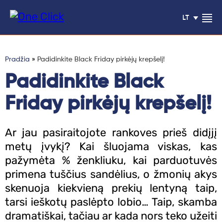
LT
Pradžia
»
Padidinkite Black Friday pirkėjų krepšelį!
Padidinkite Black
Klientų
Friday pirkėjų krepšelį!
atsiliepimai
Paslaugos
Ar jau pasiraitojote rankoves prieš didįjį
metų įvykį? Kai šluojama viskas, kas
pažymėta % ženkliuku, kai parduotuvės
Blogas
primena tuščius sandėlius, o žmonių akys
skenuoja kiekvieną prekių lentyną taip,
Projektai
tarsi ieškotų paslėpto lobio… Taip, skamba
dramatiškai, tačiau ar kada nors teko užeiti