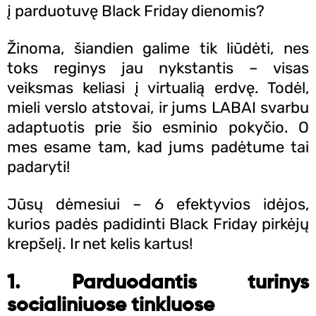
Kontaktai
į parduotuvę Black Friday dienomis?
370
Žinoma, šiandien galime tik liūdėti, nes
658
toks reginys jau nykstantis – visas
3861
veiksmas keliasi į virtualią erdvę. Todėl,
mieli verslo atstovai, ir jums LABAI svarbu
adaptuotis prie šio esminio pokyčio. O
KAMA
mes esame tam, kad jums padėtume tai
TACIJA
padaryti!
Jūsų dėmesiui – 6 efektyvios idėjos,
kurios padės padidinti Black Friday pirkėjų
krepšelį. Ir net kelis kartus!
1. Parduodantis turinys
socialiniuose tinkluose