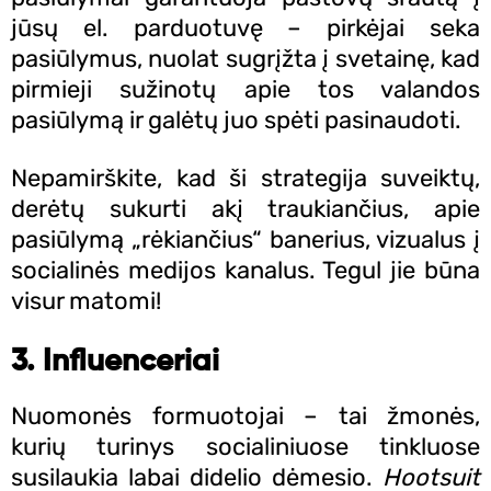
jūsų el. parduotuvę – pirkėjai seka
pasiūlymus, nuolat sugrįžta į svetainę, kad
pirmieji sužinotų apie tos valandos
pasiūlymą ir galėtų juo spėti pasinaudoti.
Nepamirškite, kad ši strategija suveiktų,
derėtų sukurti akį traukiančius, apie
pasiūlymą „rėkiančius“ banerius, vizualus į
socialinės medijos kanalus. Tegul jie būna
visur matomi!
3. Influenceriai
Nuomonės formuotojai – tai žmonės,
kurių turinys socialiniuose tinkluose
susilaukia labai didelio dėmesio.
Hootsuit