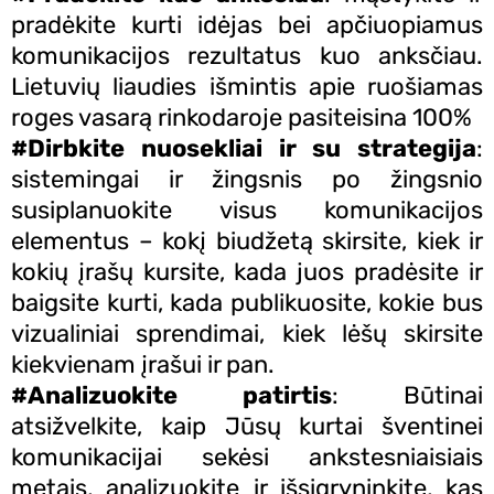
pradėkite kurti idėjas bei apčiuopiamus
komunikacijos rezultatus kuo anksčiau.
Lietuvių liaudies išmintis apie ruošiamas
roges vasarą rinkodaroje pasiteisina 100%
#Dirbkite nuosekliai ir su strategija
:
sistemingai ir žingsnis po žingsnio
susiplanuokite visus komunikacijos
elementus – kokį biudžetą skirsite, kiek ir
kokių įrašų kursite, kada juos pradėsite ir
baigsite kurti, kada publikuosite, kokie bus
vizualiniai sprendimai, kiek lėšų skirsite
kiekvienam įrašui ir pan.
#Analizuokite patirtis
: Būtinai
atsižvelkite, kaip Jūsų kurtai šventinei
komunikacijai sekėsi ankstesniaisiais
metais, analizuokite ir išsigryninkite, kas