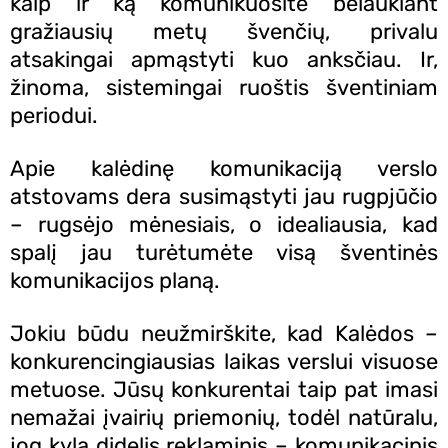
Kontaktai
kaip ir ką komunikuosite belaukiant
gražiausių metų švenčių, privalu
370
atsakingai apmąstyti kuo anksčiau. Ir,
658
žinoma, sistemingai ruoštis šventiniam
3861
periodui.
Apie kalėdinę komunikaciją verslo
KAMA
atstovams dera susimąstyti jau rugpjūčio
TACIJA
– rugsėjo mėnesiais, o idealiausia, kad
spalį jau turėtumėte visą šventinės
komunikacijos planą.
Jokiu būdu neužmirškite, kad Kalėdos –
konkurencingiausias laikas verslui visuose
metuose. Jūsų konkurentai taip pat imasi
nemažai įvairių priemonių, todėl natūralu,
jog kyla didelis reklaminis – komunikacinis