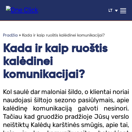
LT
Pradžia
»
Kada ir kaip ruoštis kalėdinei komunikacijai?
Kada ir kaip ruoštis
Klientų
kalėdinei
atsiliepimai
komunikacijai?
Paslaugos
Kol saulė dar maloniai šildo, o klientai noriai
Blogas
naudojasi šiltojo sezono pasiūlymais, apie
kalėdinę komunikaciją galvoti nesinori.
Projektai
Tačiau kad gruodžio pradžioje Jūsų verslo
neištiktų Kalėdų karštinės smūgis, apie tai,