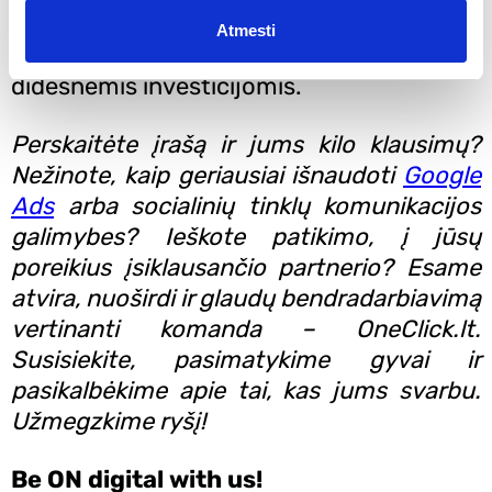
dėmesio, todėl norint gerų ir lūkesčius
Atmesti
atitinkančių rezultatų reikia pasirūpinti ir
didesnėmis investicijomis.
Perskaitėte įrašą ir jums kilo klausimų?
Nežinote, kaip geriausiai išnaudoti
Google
Ads
arba socialinių tinklų komunikacijos
galimybes? Ieškote patikimo, į jūsų
poreikius įsiklausančio partnerio? Esame
atvira, nuoširdi ir glaudų bendradarbiavimą
vertinanti komanda – OneClick.lt.
Susisiekite, pasimatykime gyvai ir
pasikalbėkime apie tai, kas jums svarbu.
Užmegzkime ryšį!
Be ON digital with us!