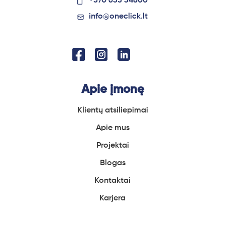
+370 635 34800
info@oneclick.lt
Apie įmonę
Klientų atsiliepimai
Apie
mus
Projektai
Blogas
Kontaktai
Karjera