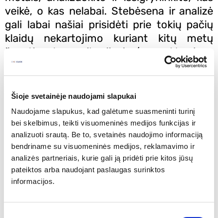
veikė, o kas nelabai. Stebėsena ir analizė
gali labai našiai prisidėti prie tokių pačių
klaidų nekartojimo kuriant kitų metų
šventinę komunikaciją ir / ar reklamines
kampanijas.
#Pritaikykite idėjas
: išanalizuokite savo
ankstesniąsias reklamines kampanijas ir
Šioje svetainėje naudojami slapukai
vykdytą šventinio laikotarpio komunikaciją
Naudojame slapukus, kad galėtume suasmeninti turinį
soc. tinkluose. Jeigu kuri nors rubrika ar
bei skelbimus, teikti visuomeninės medijos funkcijas ir
įrašų grupė buvo itin sėkminga,
analizuoti srautą. Be to, svetainės naudojimo informaciją
adaptuokite bei pritaikykite idėjas ir naujai
bendriname su visuomeninės medijos, reklamavimo ir
analizės partneriais, kurie gali ją pridėti prie kitos jūsų
komunikacijai.
pateiktos arba naudojant paslaugas surinktos
#Laikykitės komunikacinio lankstumo
:
informacijos.
Būtinai mąstykite apie įvairius vartotojų
tipus. Pritaikykite savo kuriamą
komunikaciją ir tiems, kurie dovanų ieškos
Sutikimo