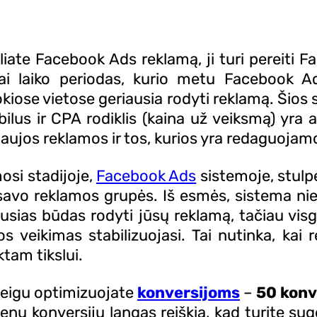
keliate Facebook Ads reklamą, ji turi pereiti 
Tai laiko periodas, kurio metu Facebook Ad
iose vietose geriausia rodyti reklamą. Šios
ilus ir CPA rodiklis (kaina už veiksmą) yra 
naujos reklamos ir tos, kurios yra redaguojam
osi stadijoje,
Facebook Ads
sistemoje, stulp
savo reklamos grupės. Iš esmės, sistema ni
ausias būdas rodyti jūsų reklamą, tačiau visg
os veikimas stabilizuojasi. Tai nutinka, ka
ktam tikslui.
jeigu optimizuojate
konversijoms
–
50 konv
dienų konversijų langas reiškia, kad turite s