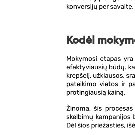
konversijų per savaitę
Kodėl mokymo
Mokymosi etapas yra l
efektyviausių būdų, kai
krepšelį, užklausos, s
pateikimo vietos ir p
protingiausią kainą.
Žinoma, šis procesas
skelbimų kampanijos bu
Dėl šios priežasties, iš