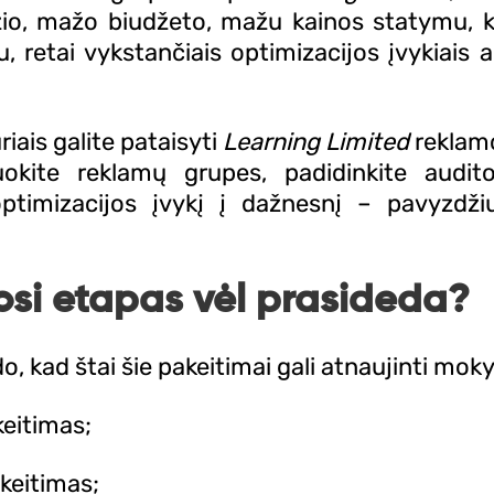
io, mažo biudžeto, mažu kainos statymu, k
 retai vykstančiais optimizacijos įvykiais a
riais galite pataisyti
Learning Limited
reklamo
kite reklamų grupes, padidinkite auditor
ptimizacijos įvykį į dažnesnį – pavyzdžiu
i etapas vėl prasideda?
kad štai šie pakeitimai gali atnaujinti moky
eitimas;
keitimas;