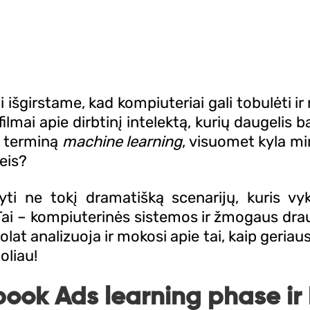
ai išgirstame, kad kompiuteriai gali tobulėti 
filmai apie dirbtinį intelektą, kurių daugelis 
s terminą
machine learning
, visuomet kyla min
keis?
yti ne tokį dramatišką scenarijų, kuris v
ai – kompiuterinės sistemos ir žmogaus drau
uolat analizuoja ir mokosi apie tai, kaip geriau
oliau!
ook Ads learning phase ir k