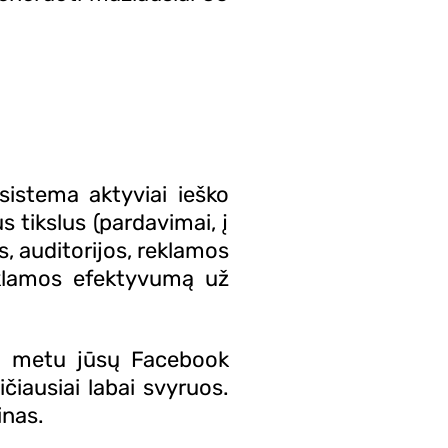
sistema aktyviai ieško
s tikslus (pardavimai, į
, auditorijos, reklamos
reklamos efektyvumą už
po metu jūsų Facebook
čiausiai labai svyruos.
inas.