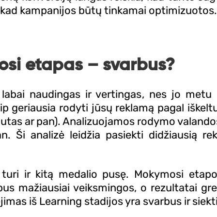
, kad kampanijos būtų tinkamai optimizuotos.
si etapas – svarbus?
abai naudingas ir vertingas, nes jo metu 
p geriausia rodyti jūsų reklamą pagal iškeltu
rautas ar pan). Analizuojamos rodymo valandos
an. Ši analizė leidžia pasiekti didžiausią 
 turi ir kitą medalio pusę. Mokymosi eta
s mažiausiai veiksmingos, o rezultatai grei
ėjimas iš Learning stadijos yra svarbus ir siekt