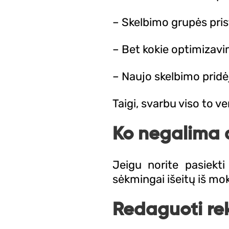
– Skelbimo grupės pri
– Bet kokie optimizavi
– Naujo skelbimo pridėj
Taigi, svarbu viso to v
Ko negalima d
Jeigu norite pasiekt
sėkmingai išeitų iš mok
Redaguoti re