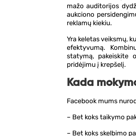
mažo auditorijos dydž
aukciono persidengimu,
reklamų kiekiu.
Yra keletas veiksmų, ku
efektyvumą. Kombinuo
statymą, pakeiskite o
pridėjimu į krepšelį.
Kada mokymos
Facebook mums nurodo, 
– Bet koks taikymo pak
– Bet koks skelbimo pa