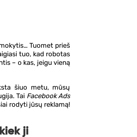
ir mokytis… Tuomet prieš
baigiasi tuo, kad robotas
tis – o kas, jeigu vieną
yksta šiuo metu, mūsų
gija. Tai
Facebook Ads
siai rodyti jūsų reklamą!
iek ji