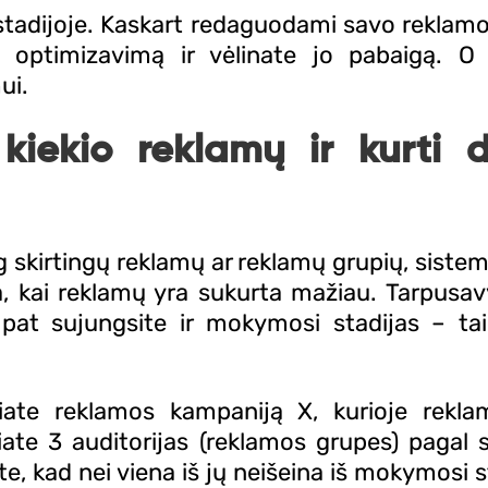
stadijoje. Kaskart redaguodami savo reklamo
 optimizavimą ir vėlinate jo pabaigą. O t
ui.
o kiekio reklamų ir kurti
 skirtingų reklamų ar reklamų grupių, sistem
a, kai reklamų yra sukurta mažiau. Tarpusa
 pat sujungsite ir mokymosi stadijas – tai
riate reklamos kampaniją X, kurioje rekl
iate 3 auditorijas (reklamos grupes) pagal 
te, kad nei viena iš jų neišeina iš mokymosi s