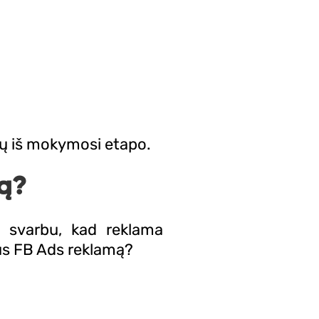
itų iš mokymosi etapo.
mą?
, svarbu, kad reklama
lus FB Ads reklamą?