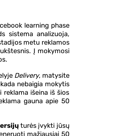
Facebook learning phase
s sistema analizuoja,
 stadijos metu reklamos
aukštesnis. Į mokymosi
os.
elyje
Delivery
, matysite
ekada nebaigia mokytis
i reklama išeina iš šios
i reklama gauna apie 50
ersijų
turės įvykti jūsų
ugeneruoti mažiausiai 50