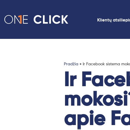
Klientų atsiliep
Pradžia
»
Ir Facebook sistema moko
Ir Fac
mokosi?
apie F