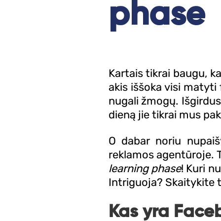
phase
Kartais tikrai baugu, k
akis iššoka visi matyti 
nugali žmogų. Išgirdu
dieną jie tikrai mus pa
O dabar noriu nupaiš
reklamos agentūroje. T
learning phase
! Kuri n
Intriguoja? Skaitykite t
Kas yra Faceb