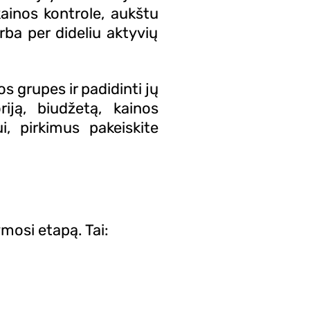
ainos kontrole, aukštu
rba per dideliu aktyvių
s grupes ir padidinti jų
iją, biudžetą, kainos
i, pirkimus pakeiskite
mosi etapą. Tai: