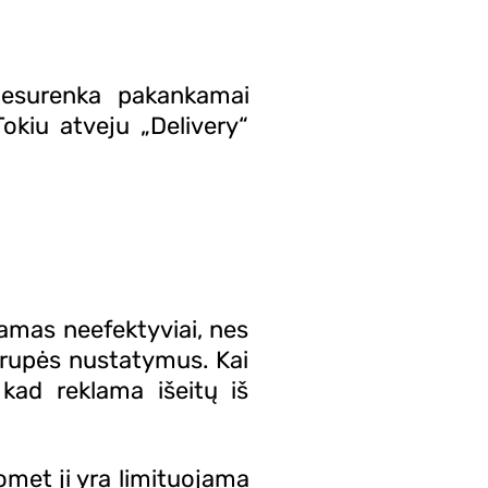
nesurenka pakankamai
okiu atveju „Delivery“
iamas neefektyviai, nes
grupės nustatymus. Kai
 kad reklama išeitų iš
omet ji yra limituojama