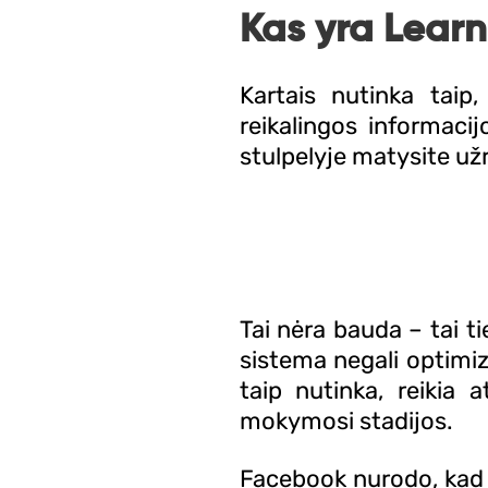
Kas yra Learn
Kartais nutinka tai
reikalingos informaci
stulpelyje matysite už
Tai nėra bauda – tai t
sistema negali optimi
taip nutinka, reikia 
mokymosi stadijos.
Facebook nurodo, kad