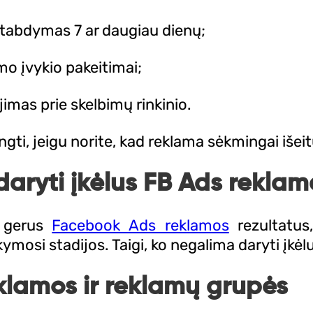
stabdymas 7 ar daugiau dienų;
mo įvykio pakeitimai;
imas prie skelbimų rinkinio.
engti, jeigu norite, kad reklama sėkmingai iše
aryti įkėlus FB Ads rekla
i gerus
Facebook Ads reklamos
rezultatus
ymosi stadijos. Taigi, ko negalima daryti įkė
klamos ir reklamų grupės