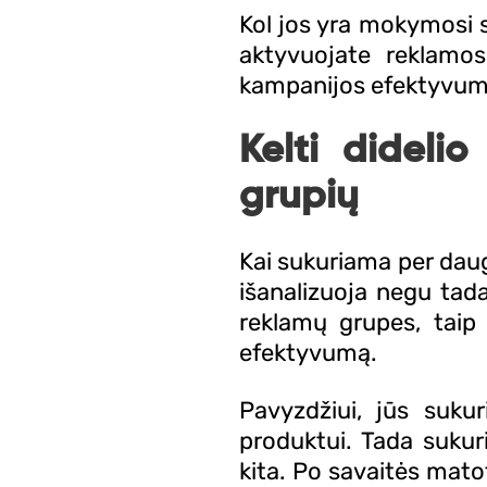
Kol jos yra mokymosi 
aktyvuojate reklamos
kampanijos efektyvum
Kelti dideli
grupių
Kai sukuriama per daug
išanalizuoja negu tad
reklamų grupes, taip
efektyvumą.
Pavyzdžiui, jūs suku
produktui. Tada sukur
kita. Po savaitės mato