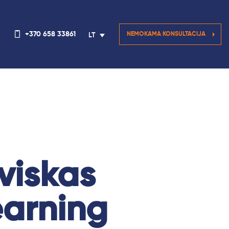
+370 658 33861
NEMOKAMA KONSULTACIJA
LT
 viskas
earning