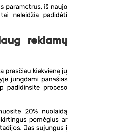
s parametrus, iš naujo
ai neleidžia padidėti
 daug reklamų
a prasčiau kiekvieną jų
vyje jungdami panašias
p padidinsite proceso
amuosite 20% nuolaidą
skirtingus pomėgius ar
tadijos. Jas sujungus į