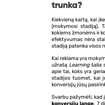
trunka?
Kiekvieną kartą, kai į
(mokymosi stadiją). 
kokiems žmonėms ir kok
efektyvumas nėra stab
stadiją patenka visos 
Kai reklama yra mokym
užrašą
Learning
šalia 
apie tai, koks yra geri
stadijos tuomet, kai j
konversijų jūsų pasirin
Svarbu pažymėti, kad 
konversijų lange
. 7 