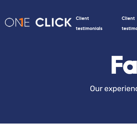
Client
Client
testimonials
testim
Fa
Our experienc