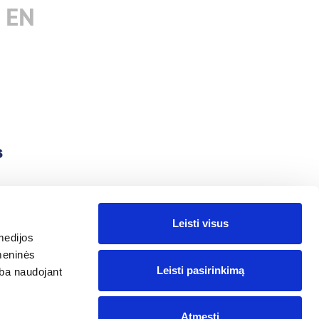
 EN
s
ign
Leisti visus
ation
medijos
omeninės
a management
Leisti pasirinkimą
arba naudojant
ds
Atmesti