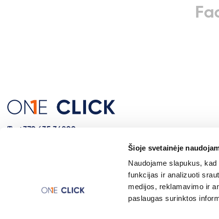
Fa
+370 635 34800
info@oneclick.lt
Šioje svetainėje naudojam
Naudojame slapukus, kad g
funkcijas ir analizuoti sr
medijos, reklamavimo ir ana
paslaugas surinktos inform