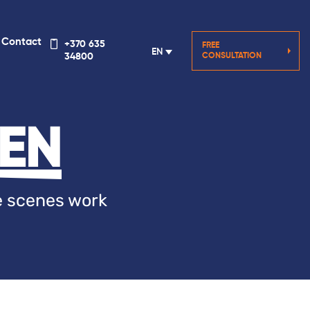
Contact
+370 635
FREE
EN
CONSULTATION
34800
 EN
he scenes work