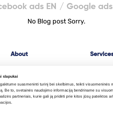
cebook ads EN
Google ads
No Blog post Sorry.
About
Service
Client testimonials
Graphic
des
i slapukai
About
us
Website
cre
alėtume suasmeninti turinį bei skelbimus, teikti visuomeninės 
autą. Be to, svetainės naudojimo informaciją bendriname su visu
Projects
Social
medi
lizės partneriais, kurie gali ją pridėti prie kitos jūsų pateiktos 
Contact
Facebook
A
acijos.
Google
Ads